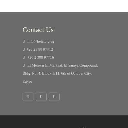
Contact Us
info@heia.org.eg
+20 23 88 97712
+20 2 388 97716
El Mehwar El Markazi, El Saraya Compound,
Bldg. No. 4, Block 1/11, 6th of October City,
Egypt