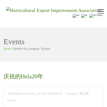
Me
Events
Home
/
Archive by category: Events
庆祝的Hela20年
Published on Sunday, 24 July 2016 09:02
Category:
未分类
,
Events